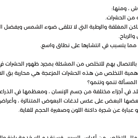
ش ، ومنها:
ه من الحشرات.
اكن المغلقة والرطبة التي لا تتلقى ضوء الشمس ويفضل التك
الرياح.
 مما يتسبب في انتشارها على نطاق واسع.
الاتصال بهم للتخلص من المشكلة بمجرد ظهور الحشرات في م
أهمية التخلص من هذه الحشرات المزعجة هي محاربة بق الفر
المسألة تنمو وتنمو؟
د في أجزاء مختلفة من جسم الإنسان ، ومعظمها في الذراعين 
 بعضها البعض على عكس لدغات البعوض المتناثرة ، وأعراض
و عبارة عن شجرة داكنة اللون وصغيرة الحجم للغاية.
الأمثل للتخلص من أكياس السرير ، فسنقدم لك خدمة بارزة وال