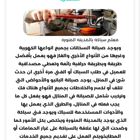
معلم سباكه بالمدينه المنوره
ويوجد صيانة السخانات بجميع انواعها الكهربية
وغيرها من الأنواع الأخري والغاز فهو يعمل بأفضل
طريقة وبطريقة حرافية رائعة وتعطي مصداقية
للعميل في طلب السباك أو الفني مرة أخري ان حدث
شئ في المنزل، يوجد صيانة البانيو والأحواض التي
تتلف أو تكسر والخلاطات بجميع الأنواع هناك فك
وتركيب شامل للصيانة في المنازل فهو يفعل كل ما
يجب فعله في المنازل، والطرق الذي يعمل بها
والأدوات المستخدمة للسباك ويوجد فني سباكة
الذي يوجد بالمدينة المنورة ويختص بكل الأمور كما
وضحت التي لها علاقة بالسباكة على غرار الحمامات أو
المطابخويتم العمل على تقديم جميع الخدمات