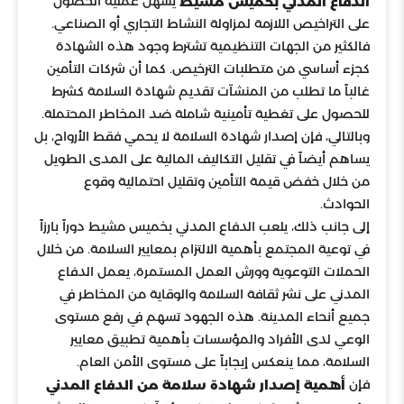
يسهل عملية الحصول
الدفاع المدني بخميس مشيط
على التراخيص اللازمة لمزاولة النشاط التجاري أو الصناعي.
فالكثير من الجهات التنظيمية تشترط وجود هذه الشهادة
كجزء أساسي من متطلبات الترخيص. كما أن شركات التأمين
غالباً ما تطلب من المنشآت تقديم شهادة السلامة كشرط
للحصول على تغطية تأمينية شاملة ضد المخاطر المحتملة.
وبالتالي، فإن إصدار شهادة السلامة لا يحمي فقط الأرواح، بل
يساهم أيضاً في تقليل التكاليف المالية على المدى الطويل
من خلال خفض قيمة التأمين وتقليل احتمالية وقوع
الحوادث.
إلى جانب ذلك، يلعب الدفاع المدني بخميس مشيط دوراً بارزاً
في توعية المجتمع بأهمية الالتزام بمعايير السلامة. من خلال
الحملات التوعوية وورش العمل المستمرة، يعمل الدفاع
المدني على نشر ثقافة السلامة والوقاية من المخاطر في
جميع أنحاء المدينة. هذه الجهود تسهم في رفع مستوى
الوعي لدى الأفراد والمؤسسات بأهمية تطبيق معايير
السلامة، مما ينعكس إيجاباً على مستوى الأمن العام.
فإن
أهمية إصدار شهادة سلامة من الدفاع المدني