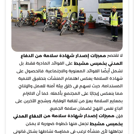
لا تقتصر
مميزات إصدار شهادة سلامة من الدفاع
على الفوائد المادية فقط، بل
المدني بخميس مشيط
تشمل أيضًا الفوائد المعنوية والاجتماعية. فالحصول على
شهادة السلامة يعكس اهتمام المنشآت بتحقيق التنمية
المستدامة، حيث تسهم في خلق بيئة آمنة للعمل والإنتاج،
مما ينعكس إيجابًا على المجتمع بأكمله. كما أن الالتزام
بمعايير السلامة يعزز من ثقافة الوقاية، ويشجع الآخرين على
اتباع نفس النهج لضمان سلامة الجميع.
فإن
مميزات إصدار شهادة سلامة من
الدفاع المدني
تجعل منها خطوة ضرورية لا يمكن
بخميس مشيط
تجاهلها لأي منشأة ترغب في ممارسة نشاطها بشكل قانوني