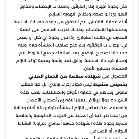
مثل وجود أجهزة إنذار الحرائق، ومعدات الإطفاء، ومخارج
الطوارئ الواضحة، ونظام التهوية السليم.
أثناء عملية التفتيش، يتم التحقق من جودة معدات السلامة
وصلاحيتها للاستخدام، وكذلك تدريب العاملين على كيفية
التصرف في حالات الطوارئ. إذا تبين وجود أي خلل أو نقص
في الإجراءات الوقائية، يتم منح صاحب المنشأة فترة زمنية
محددة لتصحيح الوضع. بعد استيفاء جميع الشروط، يتم
إصدار شهادة السلامة، والتي تعد وثيقة رسمية تؤكد التزام
المنشأة بمعايير الأمان.
الحصول على
شهادة سلامة من الدفاع المدني
ليس مجرد إجراء روتيني، بل هو مطلب
بخميس مشيط
قانوني يساهم في حماية الأرواح والممتلكات. تلعب هذه
الشهادة دورًا كبيرًا في تعزيز الثقة بين أصحاب الأعمال
والعملاء، حيث تعكس التزام المنشأة بتوفير بيئة آمنة وخالية
من المخاطر. كما أن العديد من الجهات الحكومية والخاصة
تشترط وجود هذه الشهادة كشرط أساسي لمزاولة النشاط
التجاري أو الصناعي.
من الجدير بالذكر أن إصدار شهادة السلامة لا يقتصر على