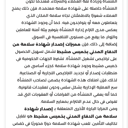
المنشأة وزيادة ثقة العملاء والشركاء. فعندما تكون
المنشأة حاصلة على شهادة سلامة معتمدة، فإن ذلك يمنح
العملاء شعورًا بالاطمئنان تجاه سلامة المكان الذي
يتعاملون معه أو يتواجدون فيه. كما أن وجود الشهادة
يعكس مدى التزام إدارة المنشأة بتوفير بيئة آمنة للعاملين
والزوار، ما يرفع من مستوى التنافسية في السوق.
إضافة إلى ذلك، فإن
مميزات إصدار شهادة سلامة من
تشمل تسهيل الحصول
الدفاع المدني بخميس مشيط
على تراخيص تشغيل المنشأة. تشترط الجهات الحكومية في
خميس مشيط وجود شهادة سلامة كجزء أساسي من
متطلبات إصدار أو تجديد التراخيص التجارية أو الصناعية.
لذلك، فإن امتلاك هذه الشهادة يضمن لصاحب المنشأة
سير العملية الإدارية بشكل سلس ودون تعقيدات قانونية.
كما أنه يعفي المنشأة من الغرامات أو العقوبات التي قد
تفرض في حال عدم الالتزام بمعايير السلامة.
ومن المزايا البارزة الأخرى المتعلقة بـ
إصدار شهادة
هو تقليل
سلامة من الدفاع المدني بخميس مشيط
تكاليف التأمين. تلعب شهادة السلامة دورًا محوريًا في خفض