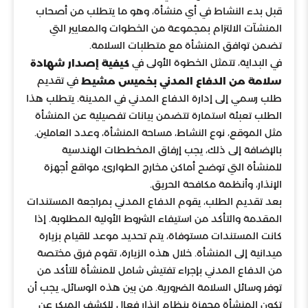
قبل بدء النشاط في أي منشأة، وهو ما يتطلب من أصحاب
المنشآت الالتزام بمجموعة من الخطوات والمعايير التي
تضمن توافق المنشأة مع متطلبات السلامة.
في البداية، تتمثل الخطوة الأولى في
كيفية إصدار شهادة
في تقديم
سلامة من الدفاع المدني بخميس مشيط
طلب رسمي إلى إدارة الدفاع المدني في المدينة. يتطلب هذا
الطلب تعبئة استمارة تتضمن بيانات تفصيلية عن المنشأة
مثل الموقع، نوع النشاط، مساحة المنشأة، وعدد العاملين.
بالإضافة إلى ذلك، يجب إرفاق المخططات الهندسية
للمنشأة التي توضح أماكن مخارج الطوارئ، مواقع أجهزة
الإنذار، وأنظمة مكافحة الحريق.
بعد تقديم الطلب، يقوم الدفاع المدني بمراجعة المستندات
المقدمة والتأكد من استيفاء الشروط الأولية المطلوبة. إذا
كانت المستندات مستوفاة، يتم تحديد موعد للقيام بزيارة
ميدانية إلى المنشأة. خلال هذه الزيارة، تقوم فرق مختصة
من الدفاع المدني بإجراء تفتيش شامل للمنشأة للتأكد من
توفر وسائل السلامة الضرورية. من بين هذه الوسائل، يجب أن
تكون المنشأة مجهزة بنظام إنذار فعال للكشف المبكر عن