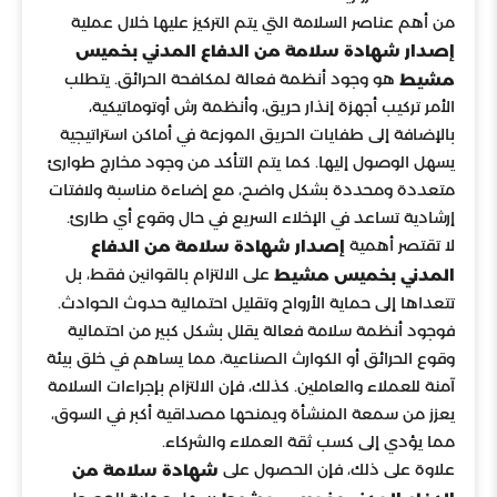
من أهم عناصر السلامة التي يتم التركيز عليها خلال عملية
إصدار شهادة سلامة من الدفاع المدني بخميس
هو وجود أنظمة فعالة لمكافحة الحرائق. يتطلب
مشيط
الأمر تركيب أجهزة إنذار حريق، وأنظمة رش أوتوماتيكية،
بالإضافة إلى طفايات الحريق الموزعة في أماكن استراتيجية
يسهل الوصول إليها. كما يتم التأكد من وجود مخارج طوارئ
متعددة ومحددة بشكل واضح، مع إضاءة مناسبة ولافتات
إرشادية تساعد في الإخلاء السريع في حال وقوع أي طارئ.
لا تقتصر أهمية
إصدار شهادة سلامة من الدفاع
على الالتزام بالقوانين فقط، بل
المدني بخميس مشيط
تتعداها إلى حماية الأرواح وتقليل احتمالية حدوث الحوادث.
فوجود أنظمة سلامة فعالة يقلل بشكل كبير من احتمالية
وقوع الحرائق أو الكوارث الصناعية، مما يساهم في خلق بيئة
آمنة للعملاء والعاملين. كذلك، فإن الالتزام بإجراءات السلامة
يعزز من سمعة المنشأة ويمنحها مصداقية أكبر في السوق،
مما يؤدي إلى كسب ثقة العملاء والشركاء.
علاوة على ذلك، فإن الحصول على
شهادة سلامة من