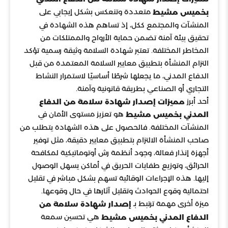
متعددة وتنعكس بشكل إيجابي على
بخميس مشيط
المنشآت والمجتمع ككل، إذ تساهم هذه الشهادة في
تحقيق بيئة آمنة تضمن حماية الأرواح والممتلكات من
المخاطر المختلفة. تعتبر شهادة السلامة وثيقة رسمية تؤكد
التزام المنشأة بتطبيق معايير السلامة المعتمدة من قبل
الدفاع المدني، ما يجعلها شرطًا أساسيًا لاستمرار النشاط
التجاري أو الصناعي بطريقة قانونية وآمنة.
أحد أبرز
مميزات إصدار شهادة سلامة من الدفاع
هو تعزيز مستوى الأمان في
المدني بخميس مشيط
المنشآت المختلفة. فالحصول على هذه الشهادة يتطلب من
صاحب المنشأة الالتزام بتطبيق معايير دقيقة، مثل توفير
أجهزة إنذار فعالة، وجود أنظمة رش أوتوماتيكية لمكافحة
الحرائق، وتوزيع طفايات الحريق في أماكن يسهل الوصول
إليها. هذه الإجراءات الوقائية تسهم بشكل مباشر في تقليل
احتمالية وقوع الحوادث وتقليل آثارها في حال وقوعها.
ميزة أخرى مهمة ترتبط بـ
إصدار شهادة سلامة من
هي تحسين سمعة
الدفاع المدني بخميس مشيط