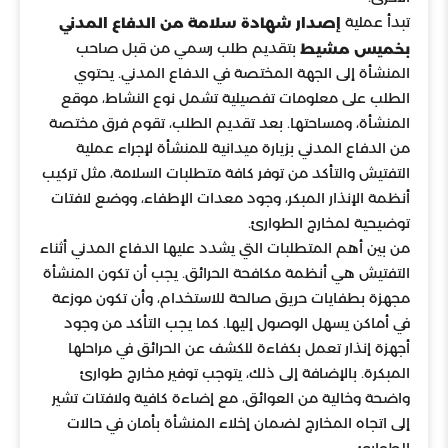
تبدأ عملية
إصدار شهادة سلامة من الدفاع المدني
بتقديم طلب رسمي من قبل صاحب
بخميس مشيط
المنشأة إلى الجهة المختصة في الدفاع المدني. يحتوي
الطلب على معلومات تفصيلية تشمل نوع النشاط، موقع
المنشأة، ومساحتها. بعد تقديم الطلب، تقوم فرق مختصة
من الدفاع المدني بزيارة ميدانية للمنشأة لإجراء عملية
التفتيش والتأكد من توفر كافة متطلبات السلامة، مثل تركيب
أنظمة الإنذار المبكر، وجود معدات الإطفاء، ووضع لافتات
توضيحية لمخارج الطوارئ.
من بين أهم المتطلبات التي يشدد عليها الدفاع المدني أثناء
التفتيش هي أنظمة مكافحة الحرائق. يجب أن تكون المنشأة
مجهزة بطفايات حريق صالحة للاستخدام، وأن تكون موزعة
في أماكن يسهل الوصول إليها. كما يجب التأكد من وجود
أجهزة إنذار تعمل بكفاءة للكشف عن الحرائق في مراحلها
المبكرة. بالإضافة إلى ذلك، يتوجب توفير مخارج طوارئ
واضحة وخالية من العوائق، مع إضاءة كافية ولافتات تشير
إلى اتجاه المخارج لضمان إخلاء المنشأة بأمان في حالات