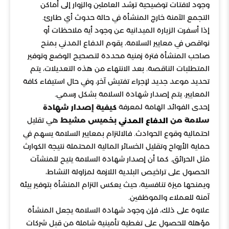
وجود لافتات توضيحية ترشد العاملين والزوار إلى أماكن
التجمع الآمنة خارج المنشأة في حالة حدوث أي طارئ.
إذا أسفرت الزيارة الميدانية عن وجود أية ملاحظات أو
نواقص في معايير السلامة، يقوم الدفاع المدني بمنح
صاحب المنشأة فترة زمنية محددة لتصحيح الوضع وتوفير
المتطلبات الناقصة. بعد الانتهاء من هذه التعديلات، يتم
تحديد موعد جديد لإجراء تفتيش آخر، وفي حال استيفاء كافة
المعايير، يتم إصدار شهادة السلامة بشكل رسمي.
إحدى الفوائد الهامة لمعرفة
كيفية إصدار شهادة
هي تقليل
سلامة من
بخميس مشيط
الدفاع المدني
احتمالية وقوع الحوادث. فالالتزام بمعايير السلامة يسهم في
حماية الأرواح وتقليل الخسائر المالية المحتملة نتيجة الكوارث
مثل الحرائق. كما أن إصدار شهادة السلامة يتيح للمنشآت
الحصول على تراخيص البلدية اللازمة لمزاولة النشاط،
ويمنحها ميزة تنافسية، حيث يعكس التزام المنشأة بتوفير بيئة
آمنة للعملاء والموظفين.
علاوة على ذلك، فإن وجود شهادة السلامة يجعل المنشأة
مؤهلة للحصول على تغطية تأمينية شاملة من قبل شركات