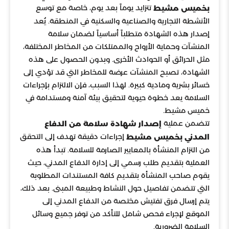
تتزايد يوماً بعد يوم، خاصة مع توسع
بخميس مشيط
الأنشطة التجارية والصناعية والسكنية في المنطقة. يُعد
إصدار هذه الشهادة متطلباً أساسياً لضمان سلامة
المنشآت وحماية الأرواح والممتلكات من المخاطر المختلفة،
مثل الحرائق أو الحوادث الأخرى. وبدون الحصول على هذه
الشهادة، تصبح المنشآت عرضة للمخاطر التي قد تؤدي إلى
خسائر بشرية ومادية كبيرة. لهذا السبب، فإن الالتزام بإجراءات
السلامة يعد خطوة حيوية لتحقيق بيئة آمنة ومستدامة في
خميس مشيط.
تتضمن عملية
إصدار شهادة سلامة من الدفاع
إجراءات دقيقة تهدف إلى التحقق
المدني بخميس مشيط
من التزام المنشأة بالمعايير الصارمة للسلامة. تبدأ هذه
العملية بتقديم طلب رسمي إلى إدارة الدفاع المدني، حيث
يقوم صاحب المنشأة بتقديم كافة المستندات المطلوبة
التي تتضمن تفاصيل حول النشاط وطبيعة المبنى. بعد ذلك،
يتم إرسال فرق تفتيش مختصة من الدفاع المدني إلى
الموقع لإجراء فحص شامل للتأكد من توفر جميع وسائل
السلامة الضرورية.