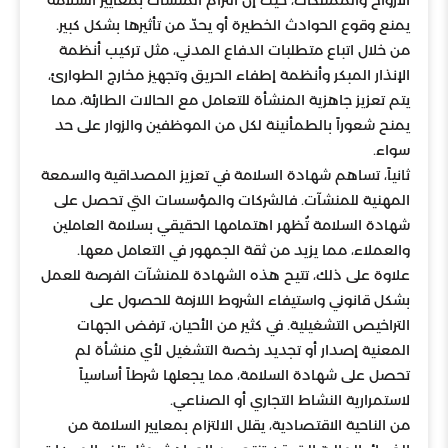
الأرواح والممتلكات، حيث إن التزام المنشآت بمعايير السلامة
يمنع وقوع الحوادث الخطيرة أو يحدّ من تأثيرها بشكل كبير.
من خلال اتباع متطلبات الدفاع المدني، مثل تركيب أنظمة
الإنذار المبكر وأنظمة إطفاء الحريق وتجهيز مخارج الطوارئ،
يتم تعزيز جاهزية المنشأة للتعامل مع الحالات الطارئة، مما
يمنح شعوراً بالطمأنينة لكل من الموظفين والزوار على حد
سواء.
ثانياً، تساهم شهادة السلامة في تعزيز المصداقية والسمعة
المهنية للمنشآت. فالشركات والمؤسسات التي تحصل على
شهادة السلامة تُظهر اهتمامها الحقيقي بسلامة العاملين
والعملاء، مما يزيد من ثقة الجمهور في التعامل معها.
علاوة على ذلك، تتيح هذه الشهادة للمنشآت الفرصة للعمل
بشكل قانوني واستيفاء الشروط اللازمة للحصول على
التراخيص التشغيلية. في كثير من الأحيان، ترفض الجهات
المعنية إصدار أو تجديد رخصة التشغيل لأي منشأة لم
تحصل على شهادة السلامة، مما يجعلها شرطاً أساسياً
لاستمرارية النشاط التجاري أو الصناعي.
من الناحية الاقتصادية، يقلل الالتزام بمعايير السلامة من