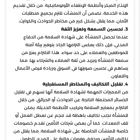
الإنذار المبكر وأنظمة الإطفاء الأوتوماتيكية. من خلال تقديم
هذه الخدمة، نضمن أن المنشآت تلتزم بجميع متطلبات
الأمان، مما يقلل بشكل كبير من مخاطر الحوادث والكوارث.
3. تحسين السمعة وتعزيز الثقة
عندما تحصل المنشأة على شهادة السلامة من الدفاع
المدني، فإن ذلك يعكس التزامها الجاد بتوفير بيئة آمنة
للموظفين والعملاء على حد سواء. هذا الالتزام يعزز من
سمعة المنشأة ويزيد من ثقة العملاء والشركاء بها، مما
يساهم في تحسين صورتها في السوق وزيادة فرص الأعمال
والتعاون.
4. تقليل التكاليف والمخاطر المستقبلية
من المميزات المهمة لشهادة السلامة أنها تسهم في تقليل
الخسائر المحتملة الناتجة عن الحوادث أو الحرائق. من خلال
الالتزام بمعايير السلامة وتركيب الأنظمة الحديثة، يمكن
للمنشأة تجنب تكاليف باهظة قد تنجم عن تعطل العمل أو
تلف المعدات. كما أن بعض شركات التأمين تقدم خصومات
خاصة للمنشآت الحاصلة على شهادة السلامة، مما يقلل من
تكاليف التأمين ويحقق وفورات مالية على المدى الطويل.