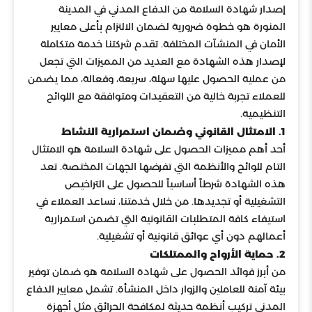
إصدار شهادة السلامة من الدفاع المدني في المدينة
المنورة هو خطوة ضرورية لضمان الالتزام بأعلى معايير
الأمان في المنشآت المختلفة. تقدم شركتنا خدمة متكاملة
لإصدار هذه الشهادة مع العديد من المميزات التي تجعل
من عملية الحصول عليها سهلة، سريعة، وفعالة، مما يضمن
للعملاء تجربة خالية من التعقيدات ومتوافقة مع اللوائح
التنظيمية.
1. الامتثال القانوني وضمان استمرارية النشاط
أحد أهم مميزات الحصول على شهادة السلامة هو الامتثال
التام للوائح والأنظمة التي تفرضها الجهات المختصة. تعد
هذه الشهادة شرطاً أساسياً للحصول على التراخيص
التشغيلية أو تجديدها. من خلال خدمتنا، نساعد العملاء في
استيفاء كافة المتطلبات القانونية التي تضمن استمرارية
أعمالهم دون أي عوائق قانونية أو تشغيلية.
2. حماية الأرواح والممتلكات
من أبرز فوائد الحصول على شهادة السلامة هو ضمان توفير
بيئة آمنة للعاملين والزوار داخل المنشأة. تشمل معايير الدفاع
المدني تركيب أنظمة حديثة لمكافحة الحرائق مثل أجهزة