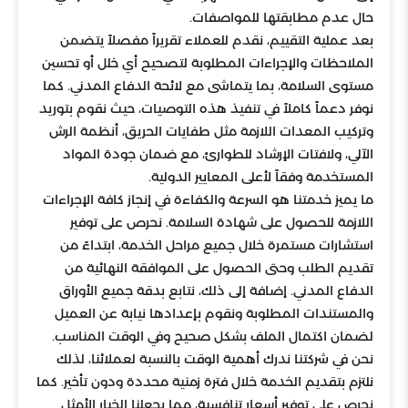
حال عدم مطابقتها للمواصفات.
بعد عملية التقييم، نقدم للعملاء تقريراً مفصلاً يتضمن
الملاحظات والإجراءات المطلوبة لتصحيح أي خلل أو تحسين
مستوى السلامة، بما يتماشى مع لائحة الدفاع المدني. كما
نوفر دعماً كاملاً في تنفيذ هذه التوصيات، حيث نقوم بتوريد
وتركيب المعدات اللازمة مثل طفايات الحريق، أنظمة الرش
الآلي، ولافتات الإرشاد للطوارئ، مع ضمان جودة المواد
المستخدمة وفقاً لأعلى المعايير الدولية.
ما يميز خدمتنا هو السرعة والكفاءة في إنجاز كافة الإجراءات
اللازمة للحصول على شهادة السلامة. نحرص على توفير
استشارات مستمرة خلال جميع مراحل الخدمة، ابتداءً من
تقديم الطلب وحتى الحصول على الموافقة النهائية من
الدفاع المدني. إضافة إلى ذلك، نتابع بدقة جميع الأوراق
والمستندات المطلوبة ونقوم بإعدادها نيابة عن العميل
لضمان اكتمال الملف بشكل صحيح وفي الوقت المناسب.
نحن في شركتنا ندرك أهمية الوقت بالنسبة لعملائنا، لذلك
نلتزم بتقديم الخدمة خلال فترة زمنية محددة ودون تأخير. كما
نحرص على توفير أسعار تنافسية، مما يجعلنا الخيار الأمثل