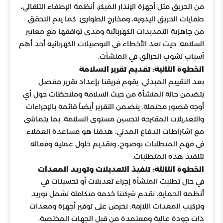
من الحريق مثل أجهزة الإنذار المبكر، أنظمة الإطفاء التلقائي،
طفايات الحريق اليدوية، ومخارج الطوارئ. كما يتم التحقق
من جاهزية التمديدات الكهربائية ومدى توافقها مع معايير
السلامة، حيث تعد الأخطاء في التوصيلات الكهربائية أحد أهم
أسباب نشوب الحرائق في المنشآت.
الخطوة الثانية: تقديم تقرير السلامة
بعد التقييم المبدئي، يقوم فريقنا بإعداد تقرير مفصل
يتضمن حالة المنشأة من حيث السلامة وملاحظات حول أي
أوجه قصور محتملة. يتضمن التقرير أيضاً قائمة بالإجراءات
والتعديلات المقترحة لتحسين مستوى السلامة، بما يتماشى
مع اشتراطات الدفاع المدني. هدفنا هو مساعدة العملاء
في فهم المتطلبات بوضوح، وتقديم حلول عملية وفعالة
لتنفيذ هذه المتطلبات.
الخطوة الثالثة: تنفيذ التعديلات وتوريد المعدات
في حال تطلبت المنشأة إجراء تعديلات أو تحسينات في
أنظمة الحماية، تقدم شركتنا خدمة متكاملة تشمل توريد
وتركيب المعدات اللازمة. نحرص على توفير أجهزة ومعدات
ذات جودة عالية ومعتمدة من قبل الجهات المختصة،