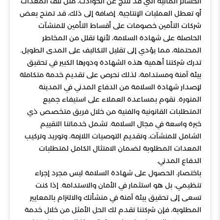
الخسائر المالية التي قد تنتج عن الحوادث، مثل تلف المعدات
أو تعطل العمليات الإنتاجية. إضافة إلى ذلك، قد تمنح بعض
شركات التأمين خصومات على أقساط التأمين للمنشآت
الحاصلة على شهادة السلامة، لأنها تقلل من المخاطر
المحتملة، مما يؤدي إلى تقليل التكاليف على المدى الطويل.
تدرك شركتنا أهمية هذه الشهادة ودورها الكبير في تحقيق
بيئة آمنة ومستدامة، لذلك نحرص على تقديم خدمة متكاملة
لإصدار شهادة السلامة من الدفاع المدني في المدينة
المنورة. نقوم بمساعدة العملاء على استيفاء جميع
المتطلبات القانونية والفنية من خلال فريق متخصص ذي
خبرة واسعة في مجال السلامة. تشمل خدماتنا التقييم
الشامل للمنشآت، وتقديم التوصيات اللازمة، وتوريد وتركيب
المعدات المطلوبة لضمان الامتثال الكامل لمتطلبات
الدفاع المدني.
باختصار، الحصول على شهادة السلامة ليس مجرد إجراء
تنظيمي، بل هو استثمار في الأمان والاستدامة. إذا كنت
تسعى إلى تحقيق بيئة آمنة في منشأتك والالتزام بالمعايير
المطلوبة، فإن شركتنا تقدم لك الحل الأمثل من خلال خدمة